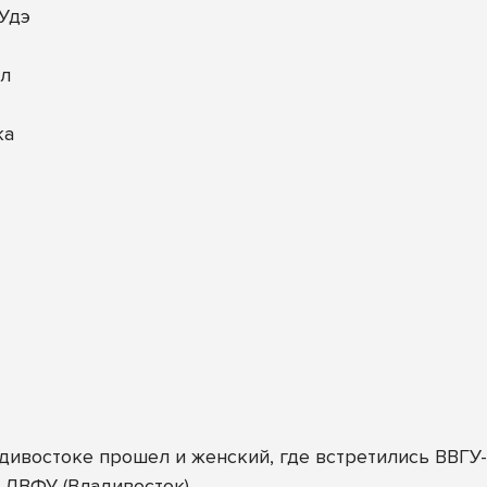
-Удэ
ал
ка
ивостоке прошел и женский, где встретились ВВГУ-А
и ДВФУ (Владивосток).