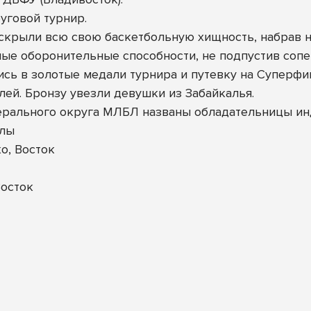
уговой турнир.
скрыли всю свою баскетбольную хищность, набрав не
е оборонительные способности, не подпустив сопер
сь в золотые медали турнира и путевку на Суперфи
ей. Бронзу увезли девушки из Забайкалья.
ерального округа МЛБЛ названы обладательницы и
улы
о, Восток
осток