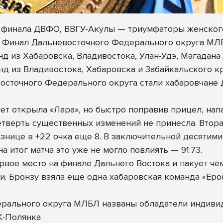
 финала ДВФО, ВВГУ-Акулы — триумфаторы женског
ся Финал Дальневосточного Федерального округа МЛ
нд из Хабаровска, Владивостока, Улан-Удэ, Магадан
нд из Владивостока, Хабаровска и Забайкальского кр
осточного Федерального округа стали хабаровчан
ет открыла «Лара», но быстро поправив прицел, нап
 четверть существенных изменений не принесла. Втор
нице в +22 очка еще 8. В заключительной десятими
а итог матча это уже не могло повлиять — 91:73.
рвое место на финале Дальнего Востока и пакует ч
. Бронзу взяла еще одна хабаровская команда «Ер
ерального округа МЛБЛ названы обладатели индиви
К-Полянка