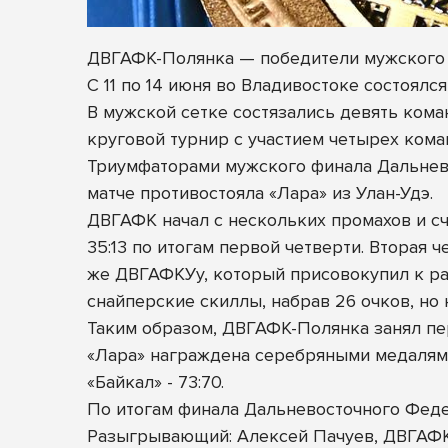
ДВГАФК-Полянка — победители мужского
С 11 по 14 июня во Владивостоке состоял
В мужской сетке состязались девять кома
круговой турнир с участием четырех кома
Триумфаторами мужского
финала Дальнев
матче противостояла «Лара» из Улан-Удэ.
ДВГАФК начал с нескольких промахов и сч
35:13 по итогам первой четверти. Вторая
же ДВГАФКУу, который присовокупил к раз
снайперские скиллы, набрав 26 очков, но н
Таким образом, ДВГАФК-Полянка занял пе
«Лара» награждена серебряными медалями
«Байкал» - 73:70.
По итогам финала Дальневосточного Фед
Разыгрывающий: Алексей Пачуев, ДВГАФ