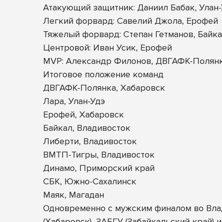
Атакующий защитник: Даниил Бабак, Улан
Легкий форвард: Савелий Джола, Ерофей
Тяжелый форвард: Степан Гетманов, Байк
Центровой: Иван Усик, Ерофей
MVP: Александр Филонов, ДВГАФК-Полян
Итоговое положение команд
ДВГАФК-Полянка, Хабаровск
Лара, Улан-Удэ
Ерофей, Хабаровск
Байкал, Владивосток
Либерти, Владивосток
ВМТП-Тигры, Владивосток
Динамо, Приморский край
СБК, Южно-Сахалинск
Маяк, Магадан
Одновременно с мужским финалом во Влад
(Хабаровск), ЗАБГУ (Забайкальский край) 