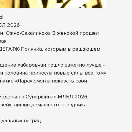
о!
БЛ 2026.
а и Южно-Сахалинска. В женской прошел
ая.
е ДВГАФК-Полянка, которым в решающем
адение хабаровчан пошло заметно лучше -
ая половина принесла новые силы все тому
нутке «Лара» смогла показать свои
емоданы на Суперфинал МЛБЛ 2026.
офей», лишив домашнего праздника
дуальных наград