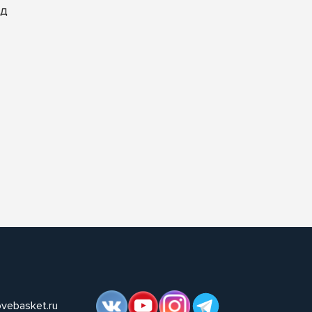
рд
ovebasket.ru