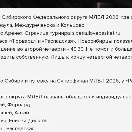
л Сибирского Федерального округа МЛБЛ 2026, где 
наула, Междуреченска и Кольцово.
Арене». Страница турнира: siberia.ilovebasket.ru
са «Форвард» и «Распадская». Новосибирцы показал
ение во второй четверти - 49:30. Не помог и больш
ладить собственную. Лишь к концу четвертой четве
о Сибири и путевку на Суперфинал МЛБЛ 2026, у «Р
ого округа МЛБЛ названы обладатели индивидуальн
ий, Форвард
ошей, Алтай
ич, Енисей-ДискоЯр
н, Распадская