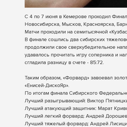
С 4 по 7 июня в Кемерове проходил Фина
Новосибирска, Мысков, Красноярска, Бар
Матчи проходили на семитысячной «Кузбасс 
В финале сошлись два сибирских тяжелове
продолжили свое сверхубедительное напад
удавалось прочитать игру соперника и на
сгладила разницу в счете - 85:72.
Таким образом, «Форвард» завоевал золот
«Енисей-ДискоЯр».
По итогам финала Сибирского Федеральн
Лучший разыгрывающий: Виктор Пятницк
Лучший атакующий защитник: Марат Крив
Лучший легкий форвард: Андрей Дорошев
Лучший тяжелый форвард: Андрей Лисици