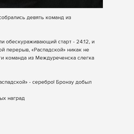
собрались девять команд из
и обескураживающий старт - 24:12, и
ой перерыв, «Распадской» никак не
рти команда из Междуреченска слегка
аспадской» - серебро! Бронзу добыл
ых наград