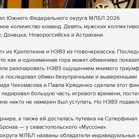
инал Южного Федерального округа МЛБЛ 2026
ное количество команд. Девять мужских коллективов
у, Донецка, Новороссийска и Астрахани.
т» из Кропоткина и НЭВЗ из Новочеркасска. Послед
. Но как и одноименная гора может обманчиво показ
шили разочаровать НЭВЗ ощущением мнимого триумф
же последовал обмен безупречными и выверенными т
ида Чекомасова и Павла Крященко сделала этот фин
лидировал большую часть игрового времени, постеп
вно никто не намерен был уступать. Но НЭВЗ подвела
урнира, а также ей досталась путевка на Суперфин
ронза — у севастопольского «Муссона».
округа МЛБЛ названы обладатели индивидуальных 