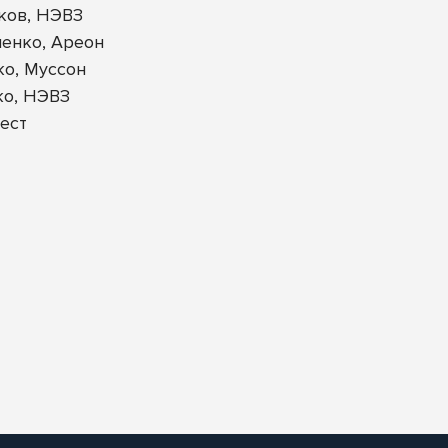
ков, НЭВЗ
енко, Ареон
ко, Муссон
ко, НЭВЗ
ест