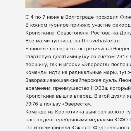
С 4 по 7 июня в Волгограде проходил Ф
В южном турнире приняло участие рекорд
Кропоткина, Севастополя, Ростова-на-Дон
Все матчи турнира: south.ilovebasket.ru
В финале на паркете встретились «Эверес
стартовую десятиминутку со счетом 23:17
вершину, так и игроки «Эвереста» поспе
команды идти на радикальные меры, тут 
Завораживающая снайперская дуэль Леон
временем, преимущество НЭВЗа, который 
Кропоткина вышла вперед. В этой дуэли я
79:76 в пользу «Эвереста».
Команде из Кропоткина выиграл золото т
награжден серебряными медалями ЮФО. Б
По итогам финала Южного Федерального 